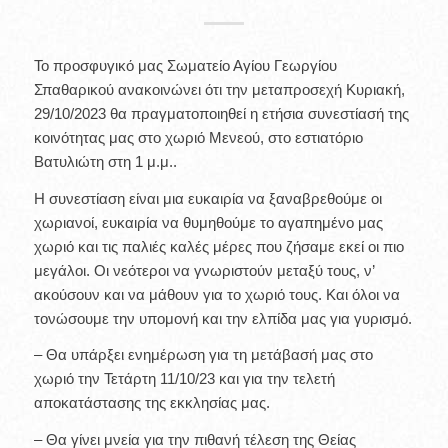
Το προσφυγικό μας Σωματείο Αγίου Γεωργίου
Σπαθαρικού ανακοινώνει ότι την μεταπροσεχή Κυριακή,
29/10/2023 θα πραγματοποιηθεί η ετήσια συνεστίασή της
κοινότητας μας στο χωριό Μενεού, στο εστιατόριο
Βατυλιώτη στη 1 μ.μ..
Η συνεστίαση είναι μια ευκαιρία να ξαναβρεθούμε οι
χωριανοί, ευκαιρία να θυμηθούμε το αγαπημένο μας
χωριό και τις παλιές καλές μέρες που ζήσαμε εκεί οι πιο
μεγάλοι. Οι νεότεροι να γνωριστούν μεταξύ τους, ν’
ακούσουν και να μάθουν για το χωριό τους. Και όλοι να
τονώσουμε την υπομονή και την ελπίδα μας για γυρισμό.
– Θα υπάρξει ενημέρωση για τη μετάβασή μας στο
χωριό την Τετάρτη 11/10/23 και για την τελετή
αποκατάστασης της εκκλησίας μας.
– Θα γίνει μνεία για την πιθανή τέλεση της Θείας