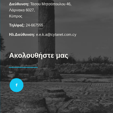
Διεύθυνση:
Τάσου Μητσόπουλου 46,
Λάρνακα 6027,
Κύπρος
Tηλ/φαξ:
24-667555
Ηλ.Διεύθυνση:
e.e.k.a@cytanet.com.cy
Ακολουθήστε μας