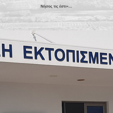
Νήσος τις έστι
»…