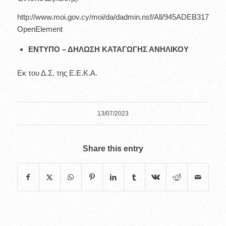
http://www.moi.gov.cy/moi/da/dadmin.nsf/All/945ADEB31724D
OpenElement
ΕΝΤΥΠΟ – ΔΗΛΩΣΗ ΚΑΤΑΓΩΓΗΣ ΑΝΗΛΙΚΟΥ
Εκ του Δ.Σ. της Ε.Ε.Κ.Α.
13/07/2023
Share this entry