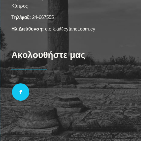
Κύπρος
Tηλ/φαξ:
24-667555
Ηλ.Διεύθυνση:
e.e.k.a@cytanet.com.cy
Ακολουθήστε μας