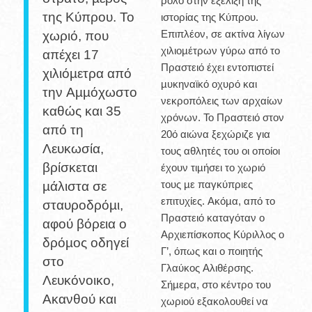
ρόλο στην εξέλιξη της
της Κύπρου. Το
ιστορίας της Κύπρου.
Επιπλέον, σε ακτίνα λίγων
χωριό, που
χιλιοµέτρων γύρω από το
απέχει 17
Πραστειό έχει εντοπιστεί
χιλιόµετρα από
µυκηναϊκό οχυρό και
την Αµµόχωστο
νεκροπόλεις των αρχαίων
καθώς και 35
χρόνων. Το Πραστειό στον
από τη
20ό αιώνα ξεχώριζε για
Λευκωσία,
τους αθλητές του οι οποίοι
βρίσκεται
έχουν τιµήσει το χωριό
τους µε παγκύπριες
µάλιστα σε
επιτυχίες. Ακόµα, από το
σταυροδρόµι,
Πραστειό καταγόταν ο
αφού βόρεια ο
Αρχιεπίσκοπος Κύριλλος ο
δρόµος οδηγεί
Γ’, όπως και ο ποιητής
στο
Γλαύκος Αλιθέρσης.
Λευκόνοικο,
Σήµερα, στο κέντρο του
Ακανθού και
χωριού εξακολουθεί να