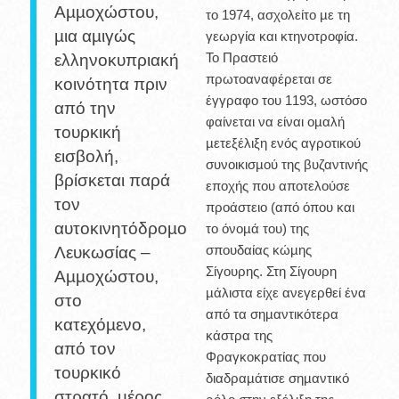
Αµµοχώστου,
το 1974, ασχολείτο µε τη
µια αµιγώς
γεωργία και κτηνοτροφία.
Το Πραστειό
ελληνοκυπριακή
πρωτοαναφέρεται σε
κοινότητα πριν
έγγραφο του 1193, ωστόσο
από την
φαίνεται να είναι οµαλή
τουρκική
µετεξέλιξη ενός αγροτικού
εισβολή,
συνοικισµού της βυζαντινής
βρίσκεται παρά
εποχής που αποτελούσε
τον
προάστειο (από όπου και
αυτοκινητόδροµο
το όνοµά του) της
σπουδαίας κώµης
Λευκωσίας –
Σίγουρης. Στη Σίγουρη
Αµµοχώστου,
µάλιστα είχε ανεγερθεί ένα
στο
από τα σηµαντικότερα
κατεχόµενο,
κάστρα της
από τον
Φραγκοκρατίας που
τουρκικό
διαδραµάτισε σηµαντικό
στρατό, µέρος