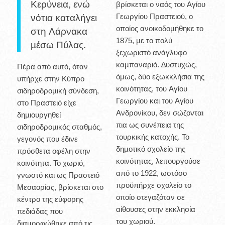
Κερύνεια, ενώ
βρίσκεται ο ναός του Αγίου
Γεωργίου Πραστειού, ο
νότια καταλήγει
οποίος ανοικοδοµήθηκε το
στη Λάρνακα
1875, µε το πολύ
µέσω Πύλας.
ξεχωριστό ανάγλυφο
καµπαναριό. ∆υστυχώς,
Πέρα από αυτό, όταν
όµως, δύο εξωκκλήσια της
υπήρχε στην Κύπρο
κοινότητας, του Αγίου
σιδηροδροµική σύνδεση,
Γεωργίου και του Αγίου
στο Πραστειό είχε
Ανδρονίκου, δεν σώζονται
δηµιουργηθεί
πια ως συνέπεια της
σιδηροδροµικός σταθµός,
τουρκικής κατοχής. Το
γεγονός που έδινε
δηµοτικό σχολείο της
πρόσθετα οφέλη στην
κοινότητας, λειτουργούσε
κοινότητα. Το χωριό,
από το 1922, ωστόσο
γνωστό και ως Πραστειό
προϋπήρχε σχολείο το
Μεσαορίας, βρίσκεται στο
οποίο στεγαζόταν σε
κέντρο της εύφορης
αίθουσες στην εκκλησία
πεδιάδας που
του χωριού.
διαµορφώθηκε από τις