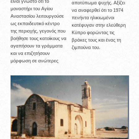
είναι γνωστό ότι το
αποτύπωµα ψυχής. Αξίζει
µοναστήρι του Αγίου
να αναφερθεί ότι το 1974
Αναστασίου λειτουργούσε
πενήντα ηλικιωµένοι
ως εκπαιδευτικό κέντρο
κατέφυγαν στην ελεύθερη
της περιοχής, γεγονός που
Κύπρο φορώντας τις
βοήθησε τους κατοίκους να
βράκες τους και ένας τη
αγαπήσουν τα γράµµατα
ζιµπούνα του.
και να επιζητήσουν
µόρφωση σε ανώτερες