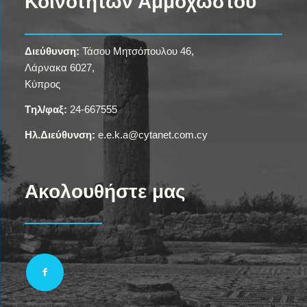
Κοινοτήτων Αμμοχώστου
Διεύθυνση:
Τάσου Μητσόπουλου 46,
Λάρνακα 6027,
Κύπρος
Tηλ/φαξ:
24-667555
Ηλ.Διεύθυνση:
e.e.k.a@cytanet.com.cy
Ακολουθήστε μας