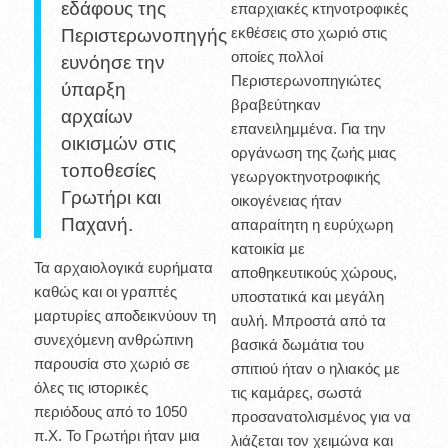
εδάφους της
επαρχιακές κτηνοτροφικές
εκθέσεις στο χωριό στις
Περιστερωνοπηγής
οποίες πολλοί
ευνόησε την
Περιστερωνοπηγιώτες
ύπαρξη
βραβεύτηκαν
αρχαίων
επανειληµµένα. Για την
οικισµών στις
οργάνωση της ζωής µιας
τοποθεσίες
γεωργοκτηνοτροφικής
Γρωτήρι και
οικογένειας ήταν
Παχανή.
απαραίτητη η ευρύχωρη
κατοικία µε
Τα αρχαιολογικά ευρήµατα
αποθηκευτικούς χώρους,
καθώς και οι γραπτές
υποστατικά και µεγάλη
µαρτυρίες αποδεικνύουν τη
αυλή. Μπροστά από τα
συνεχόµενη ανθρώπινη
βασικά δωµάτια του
παρουσία στο χωριό σε
σπιτιού ήταν ο ηλιακός µε
όλες τις ιστορικές
τις καµάρες, σωστά
περιόδους από το 1050
προσανατολισµένος για να
π.Χ. Το Γρωτήρι ήταν µια
λιάζεται τον χειµώνα και