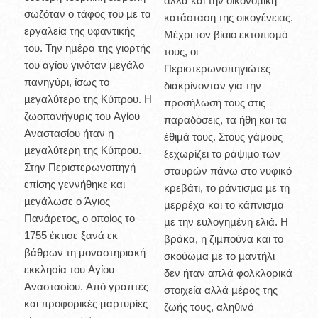
αλλά και την οικονοµική
σωζόταν ο τάφος του µε τα
κατάσταση της οικογένειας.
εργαλεία της υφαντικής
Μέχρι τον βίαιο εκτοπισµό
του. Την ηµέρα της γιορτής
τους, οι
του αγίου γινόταν µεγάλο
Περιστερωνοπηγιώτες
πανηγύρι, ίσως το
διακρίνονταν για την
µεγαλύτερο της Κύπρου. Η
προσήλωσή τους στις
ζωοπανήγυρις του Αγίου
παραδόσεις, τα ήθη και τα
Αναστασίου ήταν η
έθιµά τους. Στους γάµους
µεγαλύτερη της Κύπρου.
ξεχωρίζει το ράψιµο των
Στην Περιστερωνοπηγή
σταυρών πάνω στο νυφικό
επίσης γεννήθηκε και
κρεβάτι, το ράντισµα µε τη
µεγάλωσε ο Άγιος
µερρέχα και το κάπνισµα
Πανάρετος, ο οποίος το
µε την ευλογηµένη ελιά. Η
1755 έκτισε ξανά εκ
βράκα, η ζιµπούνα και το
βάθρων τη µοναστηριακή
σκούωµα µε το µαντήλι
εκκλησία του Αγίου
δεν ήταν απλά φολκλορικά
Αναστασίου. Από γραπτές
στοιχεία αλλά µέρος της
και προφορικές µαρτυρίες
ζωής τους, αληθινό