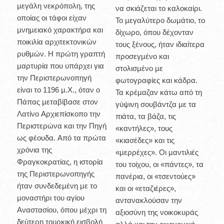
µεγάλη νεκρόπολη, της
να σκιάζεται το καλοκαίρι.
οποίας οι τάφοι είχαν
Το µεγαλύτερο δωµάτιο, το
µνηµειακό χαρακτήρα και
δίχωρο, όπου δέχονταν
ποικιλία αρχιτεκτονικών
τους ξένους, ήταν ιδιαίτερα
ρυθµών. Η πρώτη γραπτή
προσεγµένο και
µαρτυρία που υπάρχει για
στολισµένο µε
την Περιστερωνοπηγή
φωτογραφίες και κάδρα.
είναι το 1196 µ.Χ., όταν ο
Τα κρέµαζαν κάτω από τη
Πάπας µεταβίβασε στον
γύψινη σουβάντζα µε τα
Λατίνο Αρχιεπίσκοπο την
πιάτα, τα βάζα, τις
Περιστερώνα και την Πηγή
«καντήλες», τους
ως φέουδα. Από τα πρώτα
«κιασέδες» και τις
χρόνια της
«µερρέχες». Οι µαντιλιές
Φραγκοκρατίας, η ιστορία
του τοίχου, οι «πάντες», τα
της Περιστερωνοπηγής
πανέρια, οι «τσεντούες»
ήταν συνδεδεµένη µε το
και οι «εταζιέρες»,
µοναστήρι του αγίου
αντανακλούσαν την
Αναστασίου, όπου µέχρι τη
αξιοσύνη της νοικοκυράς
δεύτερη τουρκική εισβολή