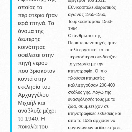
εξέγερση του 1931,
οποίας τα
Εθνικοαπελευθερωτικός
αγώνας 1955-1959,
περιστέρια ήταν
Τουρκοανταρσία 1963-
ιερά πτηνά. Το
1964.
όνοµα της
Οι άνθρωποι της
δεύτερης
Περιστερωνοπηγής ήταν
κοινότητας
πολύ εργατικοί και οι
οφείλεται στην
περισσότεροι συνδύαζαν
πηγή νερού
τη γεωργία µε την
που βρισκόταν
κτηνοτροφία. Οι πιο
πλούσιοι κτηµατίες
κοντά στην
καλλιεργούσαν 200-400
εκκλησία του
σκάλες γης. Λόγω της
Αρχαγγέλου
ενασχόλησής τους µε τα
Μιχαήλ και
ζώα, συµµετείχαν σε
ανάβλυζε µέχρι
κτηνοτροφικές εκθέσεις και
το 1940. Η
από το 1935 άρχισαν να
ποικιλία του
οργανώνουν οι ίδιοι ετήσιες