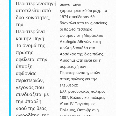
Περιστερωνοπηγή
αιώνα. Είναι
αποτελείται από
χαρακτηριστικό ότι µέχρι το
1974 σπούδασαν 69
δυο κοινότητες,
δάσκαλοι από τους οποίους
την
οι πρώτοι τέσσερις
Περιστερώνα
φοίτησαν στη Μαράσλειο
και την Πηγή.
Ακαδηµία Αθηνών και η
Το όνοµά της
πρώτη δασκάλα στο
πρώτης
Αρσάκειο της ίδιας πόλης.
οφείλεται στην
Αξιοσηµείωτη είναι και η
ύπαρξη
συµµετοχή των
Περιστερωνοπηγιωτών
αφθονίας
στους αγώνες για την
περιστεριών,
ελευθερία:
γεγονός που
Ελληνοτουρκικός πόλεµος
συνδυάζεται µε
1897, Βαλκανικοί πόλεµοι,
την ύπαρξη
Α’ και Β’ Παγκόσµιος
ναού της θεάς
Πόλεµος, Οκτωβριανή
Αφροδίτης, της