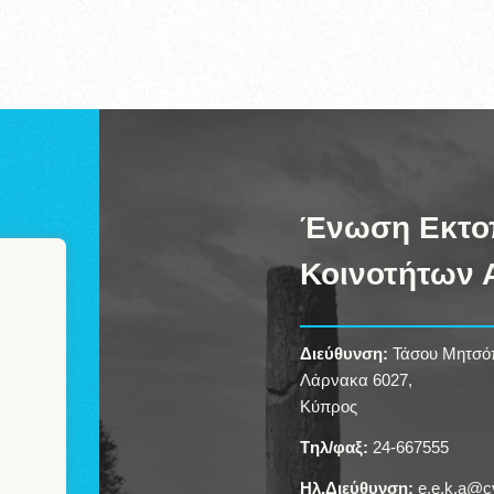
Ένωση Εκτο
Κοινοτήτων
Διεύθυνση:
Τάσου Μητσόπ
Λάρνακα 6027,
Κύπρος
Tηλ/φαξ:
24-667555
Ηλ.Διεύθυνση:
e.e.k.a@c