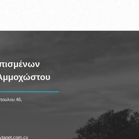
πισμένων
 Αμμοχώστου
ουλου 46,
ytanet.com.cy