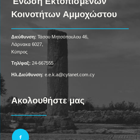
Ένωση Εκτοπισμένων
Κοινοτήτων Αμμοχώστου
Διεύθυνση:
Τάσου Μητσόπουλου 46,
Λάρνακα 6027,
Κύπρος
Tηλ/φαξ:
24-667555
Ηλ.Διεύθυνση:
e.e.k.a@cytanet.com.cy
Ακολουθήστε μας